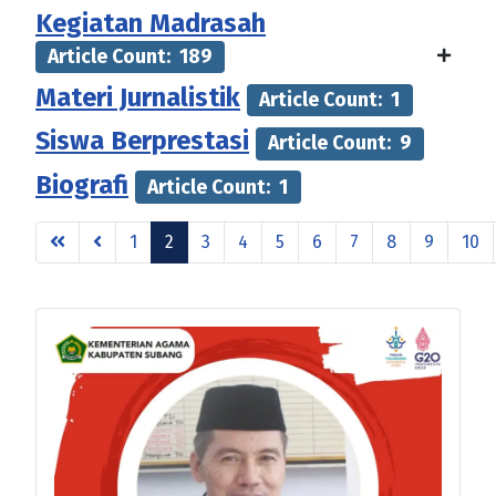
Kegiatan Madrasah
Article Count: 189
Materi Jurnalistik
Article Count: 1
Siswa Berprestasi
Article Count: 9
Biografi
Article Count: 1
1
2
3
4
5
6
7
8
9
10
Page 2 of 41