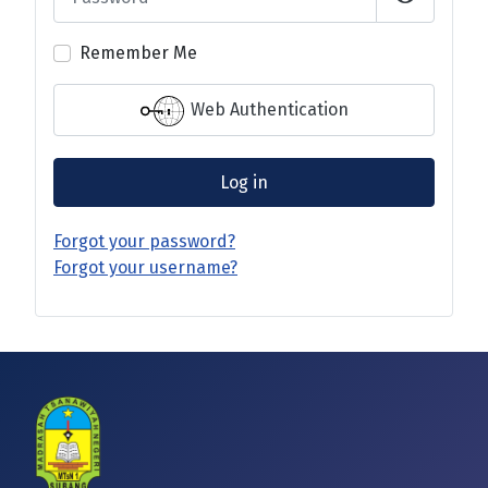
Show Pas
Remember Me
Web Authentication
Log in
Forgot your password?
Forgot your username?