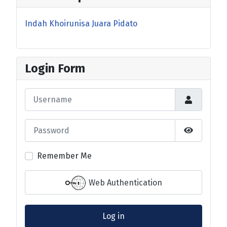
Indah Khoirunisa Juara Pidato
Login Form
Username
Password
Show Pas
Remember Me
Web Authentication
Log in