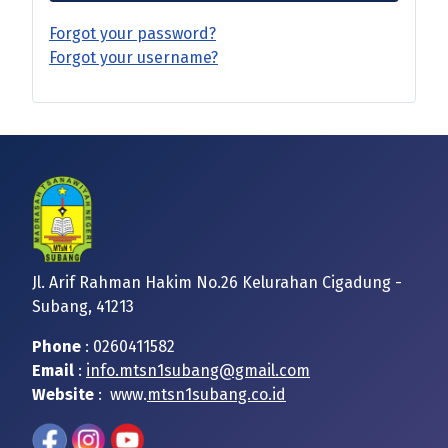
Forgot your password?
Forgot your username?
Jl. Arif Rahman Hakim No.26 Kelurahan Cigadung -
Subang, 41213
Phone
: 0260411582
Email
:
info.mtsn1subang@gmail.com
Website
: www.
mtsn1subang.co.id