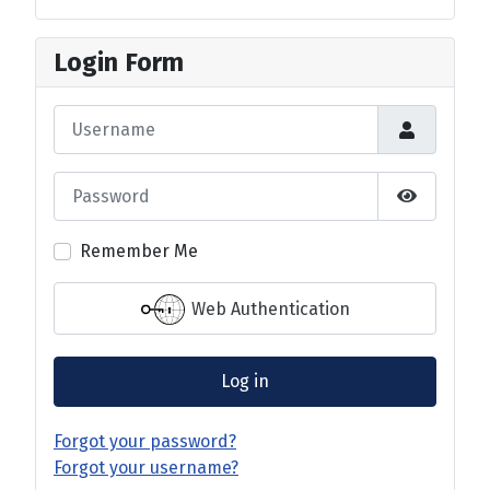
Login Form
Username
Password
Show Pas
Remember Me
Web Authentication
Log in
Forgot your password?
Forgot your username?